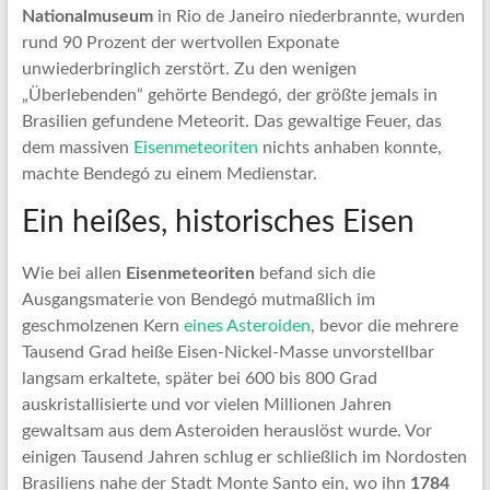
Nationalmuseum
in Rio de Janeiro niederbrannte, wurden
rund 90 Prozent der wertvollen Exponate
unwiederbringlich zerstört. Zu den wenigen
„Überlebenden“ gehörte Bendegó, der größte jemals in
Brasilien gefundene Meteorit. Das gewaltige Feuer, das
dem massiven
Eisenmeteoriten
nichts anhaben konnte,
machte Bendegó zu einem Medienstar.
Ein heißes, historisches Eisen
Wie bei allen
Eisenmeteoriten
befand sich die
Ausgangsmaterie von Bendegó mutmaßlich im
geschmolzenen Kern
eines Asteroiden
, bevor die mehrere
Tausend Grad heiße Eisen-Nickel-Masse unvorstellbar
langsam erkaltete, später bei 600 bis 800 Grad
auskristallisierte und vor vielen Millionen Jahren
gewaltsam aus dem Asteroiden herauslöst wurde. Vor
einigen Tausend Jahren schlug er schließlich im Nordosten
Brasiliens nahe der Stadt Monte Santo ein, wo ihn
1784